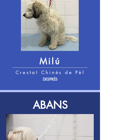
Milú
Crestat Chinè
s de Pè
l
DESPRÉS
ABANS