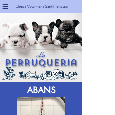
Clínica Veterinària Sant Francesc
La
PeRRuquerIa
ABANS