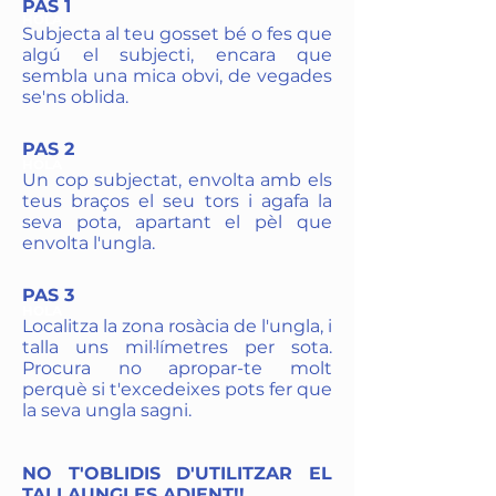
PAS 1
HOLA
Subjecta al teu gosset bé o fes que
algú el subjecti, encara que
sembla una mica obvi, de vegades
se'ns oblida.
PAS 2
HOLA
Un cop subjectat, envolta amb els
teus braços el seu tors i agafa la
seva pota, apartant el pèl que
envolta l'ungla.
PAS 3
HOLA
Localitza la zona rosàcia de l'ungla, i
talla uns mil·límetres per sota.
Procura no apropar-te molt
perquè si t'excedeixes pots fer que
la seva ungla sagni.
NO T'OBLIDIS D'UTILITZAR EL
TALLAUNGLES ADIENT!!