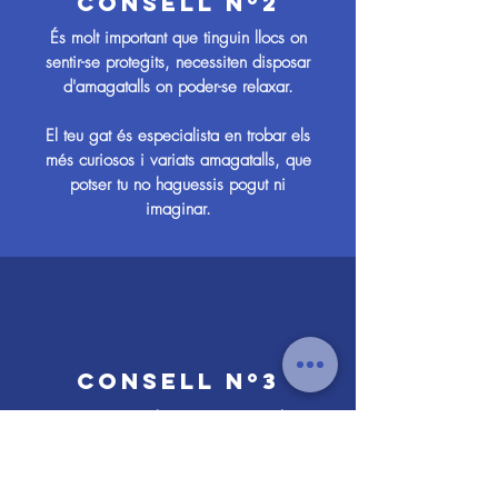
CONSELL Nº2
És molt important que tinguin llocs on
sentir-se protegits, necessiten disposar
d'amagatalls on poder-se relaxar.
El teu gat és especialista en trobar els
més curiosos i variats amagatalls, que
potser tu no haguessis pogut ni
imaginar.
CONSELL Nº3
Connecta un Feliway per a que el teu
gat comenci a tranquil·litzar-se el més
aviat possible. Aquest producte
allibera unes feromones que li