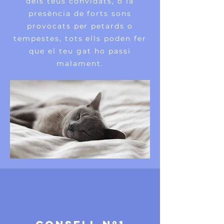
dels teus convidats, o la
presència de forts sons
provocats per petards o
tempestes, tots ells poden fer
que el teu gat ho passi
malament.