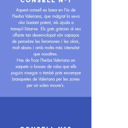
CONSELL Nº1
Aquest consell es basa en l'ús de
l'herba Valeriana, que malgrat la seva
olor bastant potent, els ajuda a
tranquil·litzar-se. Els gats gràcies al seu
olfacte tan desenvolupat són capaços
de percebre les feromones i les olors,
molt abans i amb molta més intensitat
que nosaltres.
Has de ficar l'herba Valeriana en
saquets o bosses de roba que ells
puguin rosegar o també pots escampar
branquetes de Valeriana per les zones
per on solen moure's.