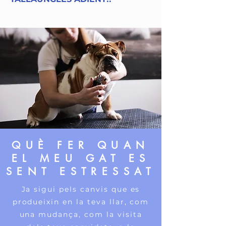
QUÈ FER QUAN
EL MEU GAT ES
SENT ESTRESSAT
Ja sigui pels canvis que es
produeixin en la teva llar, com
una mudança, com la visita