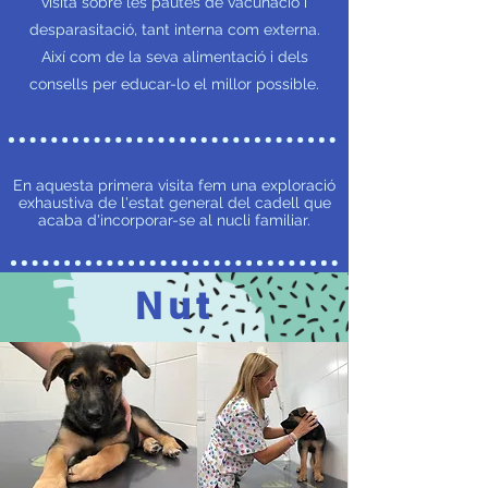
visita sobre les pautes de vacunació i
desparasitació, tant interna com externa.
Així com de la seva alimentació i dels
consells per educar-lo el millor possible.
1
En aquesta primera visita fem una exploració
exhaustiva de l'estat general del cadell que
acaba d'incorporar-se al nucli familiar.
Nut