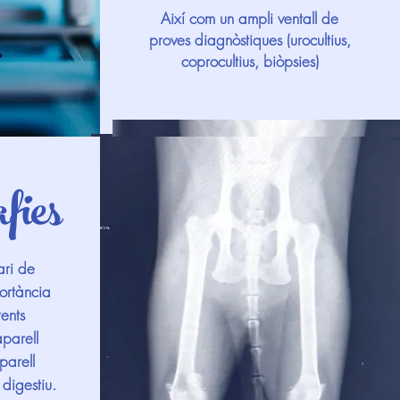
Així com un ampli ventall de
proves diagnòstiques (urocultius,
coprocultius, biòpsies)
fies
ri de
ortància
rents
aparell
parell
 digestiu.