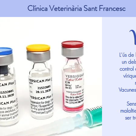
Clínica Veterinària Sant Francesc
L'ús de
un del
control 
víriqu
Vacunes
Sens
malalti
ser t