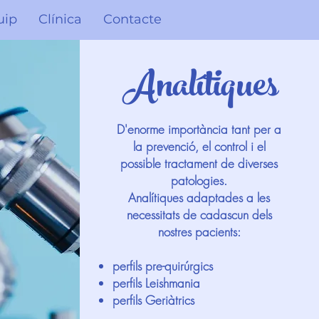
uip
Clínica
Contacte
Analítiques
D'enorme importància tant per a
la prevenció, el control i el
possible tractament de diverses
patologies.
Analítiques adaptades a les
necessitats de cadascun dels
nostres pacients:
perfils pre-quirúrgics
perfils Leishmania
perfils Geriàtrics