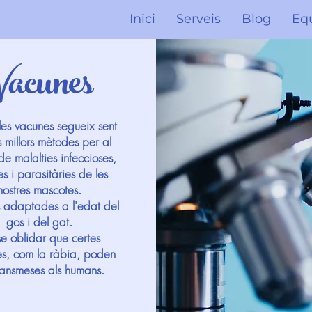
Inici
Serveis
Blog
Eq
Vacunes
 les vacunes segueix sent
s millors mètodes per al
de malalties infeccioses,
es i parasitàries de les
nostres mascotes.
 adaptades a l'edat del
gos i del gat.
e oblidar que certes
es, com la ràbia, poden
ransmeses als humans.